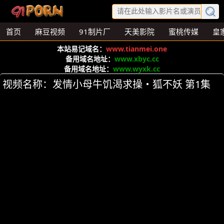
首页
麻豆视频
91制片厂
天美影院
蜜桃传媒
皇
本站易记域名：
www.tianmei.one
备用域名地址：
www.xbyc.cc
备用域名地址：
www.wyxk.cc
视频名称：发情小母牛饥渴求操・狐不妖 第1集