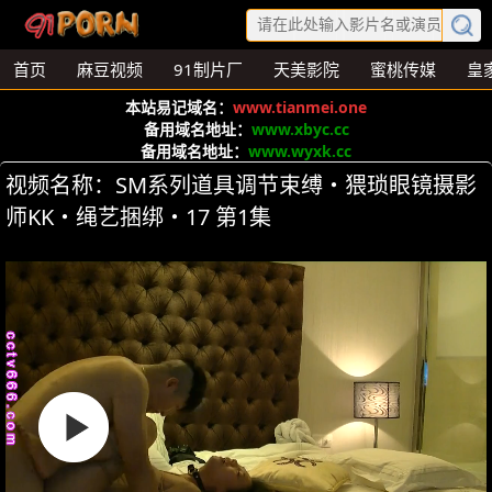
首页
麻豆视频
91制片厂
天美影院
蜜桃传媒
皇
本站易记域名：
www.tianmei.one
备用域名地址：
www.xbyc.cc
备用域名地址：
www.wyxk.cc
视频名称：SM系列道具调节束缚・猥琐眼镜摄影
师KK・绳艺捆绑・17 第1集