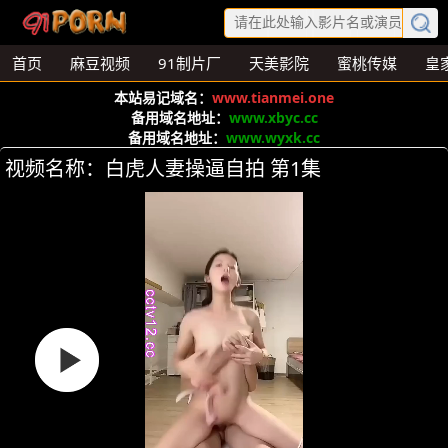
首页
麻豆视频
91制片厂
天美影院
蜜桃传媒
皇
本站易记域名：
www.tianmei.one
备用域名地址：
www.xbyc.cc
备用域名地址：
www.wyxk.cc
视频名称：白虎人妻操逼自拍 第1集