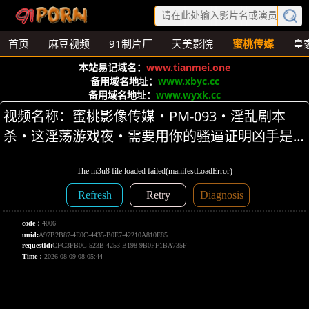
首页
麻豆视频
91制片厂
天美影院
蜜桃传媒
皇
本站易记域名：
www.tianmei.one
备用域名地址：
www.xbyc.cc
备用域名地址：
www.wyxk.cc
视频名称：蜜桃影像传媒・PM-093・淫乱剧本
杀・这淫荡游戏夜・需要用你的骚逼证明凶手是
谁・宋南伊・李薇薇 第1集