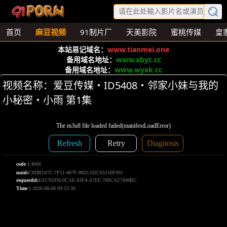
首页
麻豆视频
91制片厂
天美影院
蜜桃传媒
皇
本站易记域名：
www.tianmei.one
备用域名地址：
www.xbyc.cc
备用域名地址：
www.wyxk.cc
视频名称：爱豆传媒・ID5408・邻家小妹与我的
小秘密・小雨 第1集