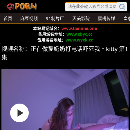
首页
麻豆视频
91制片厂
天美影院
蜜桃传媒
皇
本站易记域名：
www.tianmei.one
备用域名地址：
www.xbyc.cc
备用域名地址：
www.wyxk.cc
视频名称：正在做爱奶奶打电话吓死我・kitty 第1
集