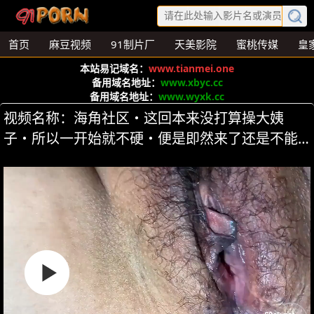
首页
麻豆视频
91制片厂
天美影院
蜜桃传媒
皇
本站易记域名：
www.tianmei.one
备用域名地址：
www.xbyc.cc
备用域名地址：
www.wyxk.cc
视频名称：海角社区・这回本来没打算操大姨
子・所以一开始就不硬・便是即然来了还是不能
放空 第1集